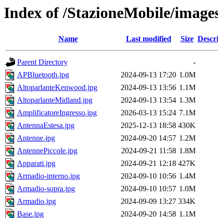
Index of /StazioneMobile/image
Name
Last modified
Size
Descr
Parent Directory
-
APBluetooth.jpg
2024-09-13 17:20
1.0M
AltoparlanteKenwood.jpg
2024-09-13 13:56
1.1M
AltoparlanteMidland.jpg
2024-09-13 13:54
1.3M
AmplificatoreIngresso.jpg
2026-03-13 15:24
7.1M
AntennaEstesa.jpg
2025-12-13 18:58
430K
Antenne.jpg
2024-09-20 14:57
1.2M
AntennePiccole.jpg
2024-09-21 11:58
1.8M
Apparati.jpg
2024-09-21 12:18
427K
Armadio-interno.jpg
2024-09-10 10:56
1.4M
Armadio-sopra.jpg
2024-09-10 10:57
1.0M
Armadio.jpg
2024-09-09 13:27
334K
Base.jpg
2024-09-20 14:58
1.1M