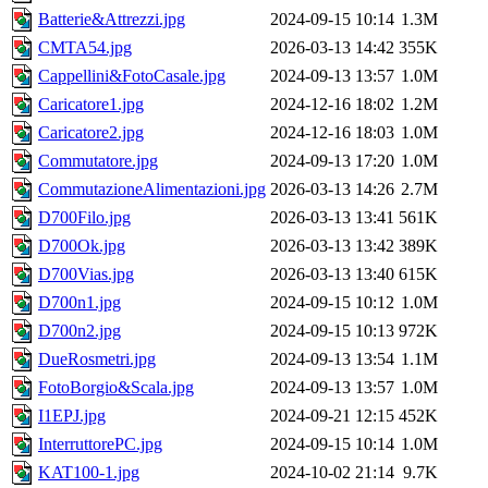
Batterie&Attrezzi.jpg
2024-09-15 10:14
1.3M
CMTA54.jpg
2026-03-13 14:42
355K
Cappellini&FotoCasale.jpg
2024-09-13 13:57
1.0M
Caricatore1.jpg
2024-12-16 18:02
1.2M
Caricatore2.jpg
2024-12-16 18:03
1.0M
Commutatore.jpg
2024-09-13 17:20
1.0M
CommutazioneAlimentazioni.jpg
2026-03-13 14:26
2.7M
D700Filo.jpg
2026-03-13 13:41
561K
D700Ok.jpg
2026-03-13 13:42
389K
D700Vias.jpg
2026-03-13 13:40
615K
D700n1.jpg
2024-09-15 10:12
1.0M
D700n2.jpg
2024-09-15 10:13
972K
DueRosmetri.jpg
2024-09-13 13:54
1.1M
FotoBorgio&Scala.jpg
2024-09-13 13:57
1.0M
I1EPJ.jpg
2024-09-21 12:15
452K
InterruttorePC.jpg
2024-09-15 10:14
1.0M
KAT100-1.jpg
2024-10-02 21:14
9.7K