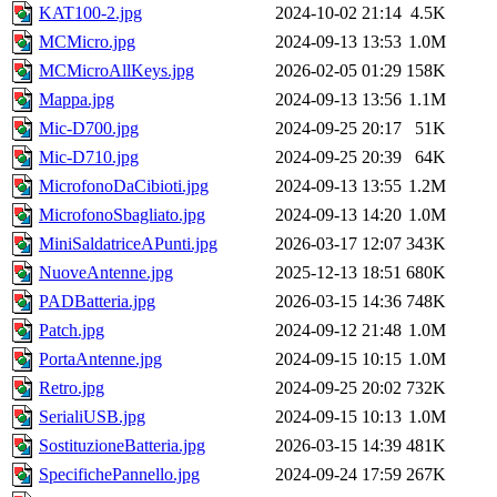
KAT100-2.jpg
2024-10-02 21:14
4.5K
MCMicro.jpg
2024-09-13 13:53
1.0M
MCMicroAllKeys.jpg
2026-02-05 01:29
158K
Mappa.jpg
2024-09-13 13:56
1.1M
Mic-D700.jpg
2024-09-25 20:17
51K
Mic-D710.jpg
2024-09-25 20:39
64K
MicrofonoDaCibioti.jpg
2024-09-13 13:55
1.2M
MicrofonoSbagliato.jpg
2024-09-13 14:20
1.0M
MiniSaldatriceAPunti.jpg
2026-03-17 12:07
343K
NuoveAntenne.jpg
2025-12-13 18:51
680K
PADBatteria.jpg
2026-03-15 14:36
748K
Patch.jpg
2024-09-12 21:48
1.0M
PortaAntenne.jpg
2024-09-15 10:15
1.0M
Retro.jpg
2024-09-25 20:02
732K
SerialiUSB.jpg
2024-09-15 10:13
1.0M
SostituzioneBatteria.jpg
2026-03-15 14:39
481K
SpecifichePannello.jpg
2024-09-24 17:59
267K