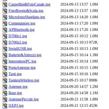
Cappellini&FotoCasale.jpg
2024-09-13 13:57
1.0M
FotoBorgio&Scala.jpg
2024-09-13 13:57
1.0M
MicrofonoSbagliato.jpg
2024-09-13 14:20
1.0M
Commutatore.jpg
2024-09-13 17:20
1.0M
APBluetooth.jpg
2024-09-13 17:20
1.0M
D700n1.jpg
2024-09-15 10:12
1.0M
D700n2.jpg
2024-09-15 10:13
972K
SerialiUSB.jpg
2024-09-15 10:13
1.0M
Batterie&Attrezzi.jpg
2024-09-15 10:14
1.3M
InterruttorePC.jpg
2024-09-15 10:14
1.0M
PortaAntenne.jpg
2024-09-15 10:15
1.0M
Tasti.jpg
2024-09-15 10:16
1.0M
TastieraWireless.jpg
2024-09-15 10:17
898K
Antenne.jpg
2024-09-20 14:57
1.2M
Base.jpg
2024-09-20 14:58
1.1M
AntennePiccole.jpg
2024-09-21 11:58
1.8M
I1EPJ.jpg
2024-09-21 12:15
452K