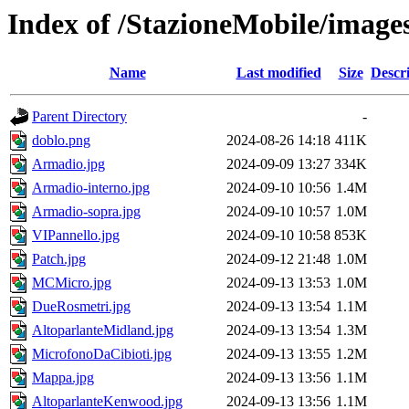
Index of /StazioneMobile/image
Name
Last modified
Size
Descr
Parent Directory
-
doblo.png
2024-08-26 14:18
411K
Armadio.jpg
2024-09-09 13:27
334K
Armadio-interno.jpg
2024-09-10 10:56
1.4M
Armadio-sopra.jpg
2024-09-10 10:57
1.0M
VIPannello.jpg
2024-09-10 10:58
853K
Patch.jpg
2024-09-12 21:48
1.0M
MCMicro.jpg
2024-09-13 13:53
1.0M
DueRosmetri.jpg
2024-09-13 13:54
1.1M
AltoparlanteMidland.jpg
2024-09-13 13:54
1.3M
MicrofonoDaCibioti.jpg
2024-09-13 13:55
1.2M
Mappa.jpg
2024-09-13 13:56
1.1M
AltoparlanteKenwood.jpg
2024-09-13 13:56
1.1M